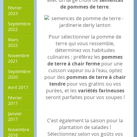
de pommes de terre
.
Février
2023
Septembre
2022
Pour sélectionner la pomme de
Mars
terre qui vous ressemble,
2022
déterminez vos habitudes
Novembre
culinaires : préférez les
pommes
2021
de terre à chair ferme
pour une
cuisson vapeur ou à l'eau, optez
Septembre
pour des
pommes de terre à chair
2020
tendre
pour vos gratins ou vos
Avril 2017
purées, et les
variétés farineuses
seront parfaites pour vos soupes !
Février
2017
Janvier
2017
C'est également la saison pour la
plantation de salades !
Novembre
Sélectionnez selon vos goûts vos
2016