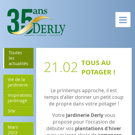
Toutes
les
21.02
TOUS AU
actualités
POTAGER !
Vie de la
jardinerie
Le printemps approche, il est
Inspirations
temps d'aller donner un petit coup
jardinage
de propre dans votre potager !
Site
Votre
Jardinerie Derly
vous
propose pour l'occasion de
Mars
débuter vos
plantations d'hiver
2023
avec un large choix de
semences