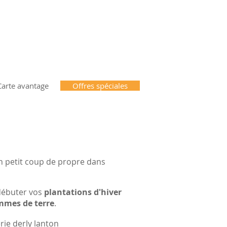
agon à Lanton (33)
eek-end & les jours fériés de
Carte avantage
Offres spéciales
n petit coup de propre dans
débuter vos
plantations d'hiver
mmes de terre
.