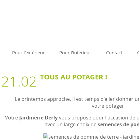
56 82 44 44
 Bordeaux et Arcachon : Route de Marcheprime - Lieu-dit Bl
t du lundi au vendredi de 9h à 12h & de 14h à 18h30 - le w
à 12h30 & de 14h à 18h30
Pour l'extérieur
Pour l'intérieur
Contact
21.02
TOUS AU POTAGER !
Le printemps approche, il est temps d'aller donner u
votre potager !
Votre
Jardinerie Derly
vous propose pour l'occasion de 
avec un large choix de
semences de po