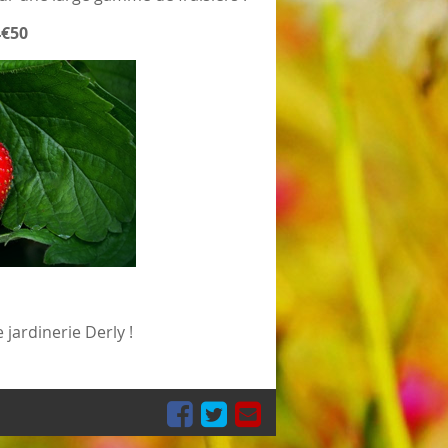
4€50
ardinerie Derly !